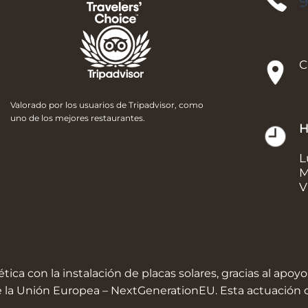
9
C
Valorado por los usuarios de Tripadvisor, como
uno de los mejores restaurantes.
H
L
M
V
ica con la instalación de placas solares, gracias al apo
de la Unión Europea – NextGenerationEU. Esta actuación 