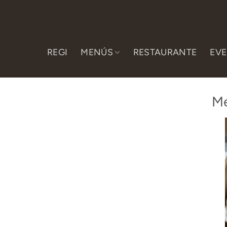
Saltar
al
contenido
REGI
MENÚS
RESTAURANTE
EV
Me