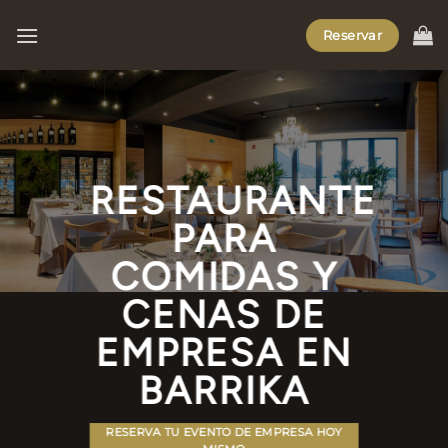
Saltar
Reservar
al
contenido
RESTAURANTE
PARA
COMIDAS Y
CENAS DE
EMPRESA EN
BARRIKA
RESERVA TU EVENTO DE EMPRESA HOY